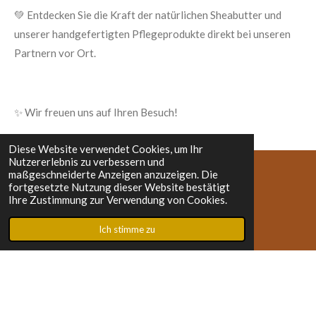
💚 Entdecken Sie die Kraft der natürlichen Sheabutter und
unserer handgefertigten Pflegeprodukte direkt bei unseren
Partnern vor Ort.
✨ Wir freuen uns auf Ihren Besuch!
Diese Website verwendet Cookies, um Ihr
Nutzererlebnis zu verbessern und
maßgeschneiderte Anzeigen anzuzeigen. Die
fortgesetzte Nutzung dieser Website bestätigt
F
I
Ihre Zustimmung zur Verwendung von Cookies.
a
n
c
s
Ich stimme zu
Folge uns auf Social Media:
e
t
b
a
o
g
Impressum
o
r
© 2023 - 2026 SheaKaam Naturkosmetik
k
a
Mit Unterstützung von
Webador
m