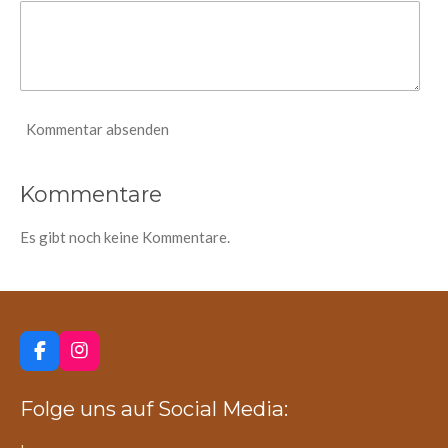
r
n
e
Kommentar absenden
Kommentare
Es gibt noch keine Kommentare.
F
I
a
n
c
s
Folge uns auf Social Media:
e
t
b
a