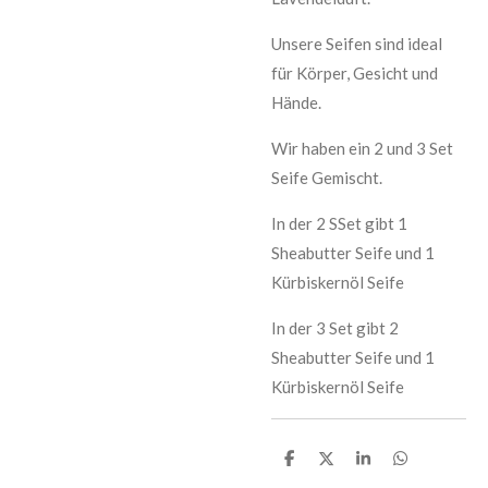
Unsere Seifen sind ideal
für Körper, Gesicht und
Hände.
Wir haben ein 2 und 3 Set
Seife Gemischt.
In der 2 SSet gibt 1
Sheabutter Seife und 1
Kürbiskernöl Seife
In der 3 Set gibt 2
Sheabutter Seife und 1
Kürbiskernöl Seife
T
T
T
T
e
e
e
e